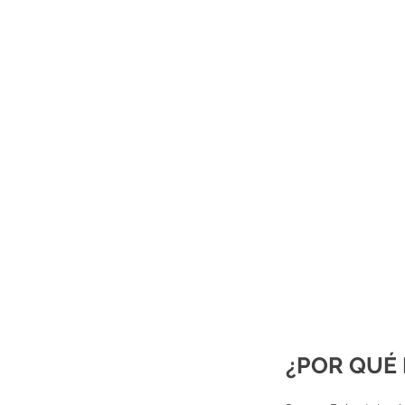
True Nature. True People.
Our Experiences >
¿POR QUÉ