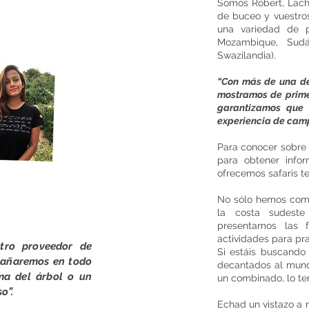
Somos Robert, Lachin
de buceo y vuestros
una variedad de 
Mozambique, Sudá
LACIN
Swazilandia).
“Con más de una dé
mostramos de primer
garantizamos que 
experiencia de cam
Para conocer sobre 
para obtener info
ofrecemos safaris te
No sólo hemos comb
la costa sudeste
presentamos las f
actividades para pra
tro proveedor de
Si estáis buscando 
pañaremos en todo
decantados al mundo
ma del árbol o un
un combinado, lo t
o”.
Echad un vistazo a 