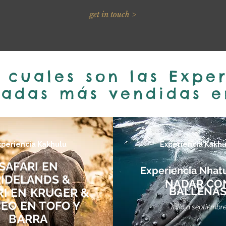
get in touch >
 cuales son las Expe
na
das más vendidas e
xperiencia Kakhulu
Experiencia Kakhu
SAFARI EN
Experiencia N
hat
RIDELANDS &
N
ADAR CO
BALLE
NA
RI EN KRUGER &
EO EN TOFO Y
Julio a septiembr
BARRA