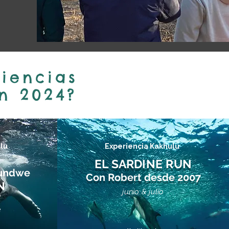
riencias
n 2024?
lu
Experiencia Kakhulu
EL SARDINE R
UN
undwe
Con Robert desde 2007
N
S
junio
& ju
lio
e