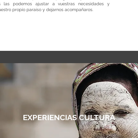
s las podemos ajustar a vuestras necesidades y
vuestro propio paraíso y dejarnos acompañaros.
EXPERIENCIAS CULTURA