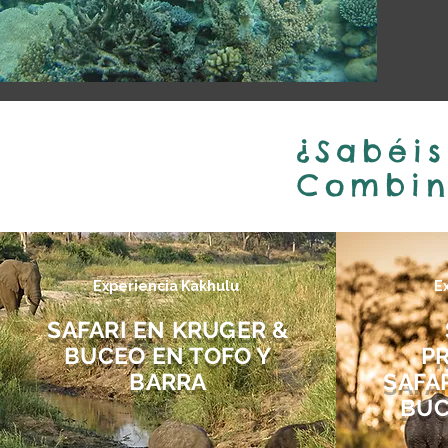
¿Sabéis
Combi
Experiencia Kakhulu
E
SAFARI EN KRUGER &
BUCEO EN TOFO Y
P
BARRA
SAFA
BUC