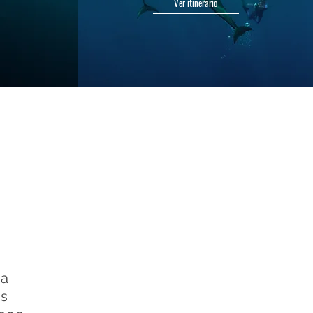
Ver itinerario
ra
as