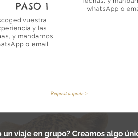
fechas, y mandar
PASO 1
whatsApp o ema
scoged vuestra
xperiencia y las
has, y mandarnos
atsApp o email
Request a quote >
n viaje en grupo? Creamos algo únic