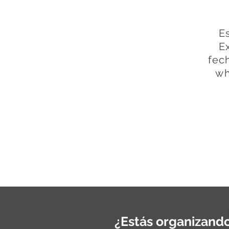
E
E
fec
wh
¿Estás organizando u