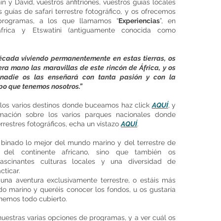
 y David, vuestros anfitriones, vuestros guías locales
 guías de safari terrestre fotográfico, y os ofrecemos
programas, a los que llamamos “
Experiencias
”, en
frica y Etswatini (antiguamente conocida como
cada viviendo permanentemente en estas tierras, os
a mano las maravillas de este rincón de África, y os
nadie os las enseñará con tanta pasión y con la
po que tenemos nosotros.”
los varios destinos donde buceamos haz click
AQUÍ
, y
rmación sobre los varios parques nacionales donde
rrestres fotográficos, echa un vistazo
AQUÍ
.
inado lo mejor del mundo marino y del terrestre de
 del continente africano, sino que también os
ascinantes culturas locales y una diversidad de
cticar.
una aventura exclusivamente terrestre, o estáis más
 marino y queréis conocer los fondos, u os gustaría
enemos todo cubierto.
nuestras varias opciones de programas, y a ver cuál os