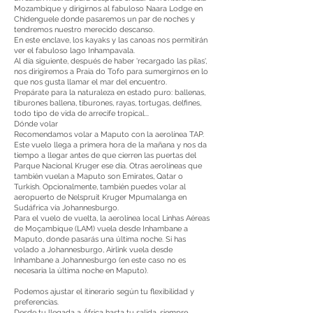
Mozambique y dirigirnos al fabuloso Naara Lodge en
Chidenguele donde pasaremos un par de noches y
tendremos nuestro merecido descanso.
En este enclave, los kayaks y las canoas nos permitirán
ver el fabuloso lago Inhampavala.
Al día siguiente, después de haber 'recargado las pilas',
nos dirigiremos a Praia do Tofo para sumergirnos en lo
que nos gusta llamar el mar del encuentro.
Prepárate para la naturaleza en estado puro: ballenas,
tiburones ballena, tiburones, rayas, tortugas, delfines,
todo tipo de vida de arrecife tropical...
Dónde volar
Recomendamos volar a Maputo con la aerolínea TAP.
Este vuelo llega a primera hora de la mañana y nos da
tiempo a llegar antes de que cierren las puertas del
Parque Nacional Kruger ese día. Otras aerolíneas que
también vuelan a Maputo son Emirates, Qatar o
Turkish. Opcionalmente, también puedes volar al
aeropuerto de Nelspruit Kruger Mpumalanga en
Sudáfrica vía Johannesburgo.
Para el vuelo de vuelta, la aerolínea local Linhas Aéreas
de Moçambique (LAM) vuela desde Inhambane a
Maputo, donde pasarás una última noche. Si has
volado a Johannesburgo, Airlink vuela desde
Inhambane a Johannesburgo (en este caso no es
necesaria la última noche en Maputo).
Podemos ajustar el itinerario según tu flexibilidad y
preferencias.
Desde tu llegada a África hasta tu salida, siempre