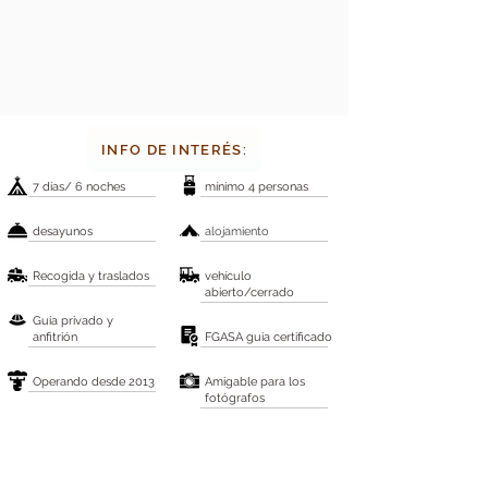
INFO DE INTERÉS:
7 días/ 6 noches
​mínimo 4 personas
​desayunos
alojamiento
​Recogida y traslados
vehículo
abierto/cerrado
Guía privado y
anfitrión
FGASA guia certificado
Operando desde 2013
​Amigable para los
fotógrafos