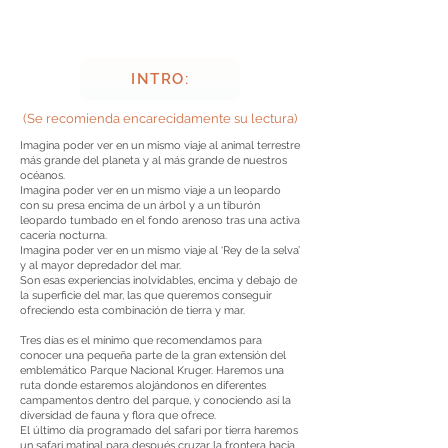
INTRO:
(Se recomienda encarecidamente su lectura)
Imagina poder ver en un mismo viaje al animal terrestre
más grande del planeta y al más grande de nuestros
océanos.
Imagina poder ver en un mismo viaje a un leopardo
con su presa encima de un árbol y a un tiburón
leopardo tumbado en el fondo arenoso tras una activa
cacería nocturna.
Imagina poder ver en un mismo viaje al ‘Rey de la selva’
y al mayor depredador del mar.
Son esas experiencias inolvidables, encima y debajo de
la superficie del mar, las que queremos conseguir
ofreciendo esta combinación de tierra y mar.
Tres días es el mínimo que recomendamos para
conocer una pequeña parte de la gran extensión del
emblemático Parque Nacional Kruger. Haremos una
ruta donde estaremos alojándonos en diferentes
campamentos dentro del parque, y conociendo así la
diversidad de fauna y flora que ofrece.
El último día programado del safari por tierra haremos
un safari matinal para después cruzar la frontera hacia