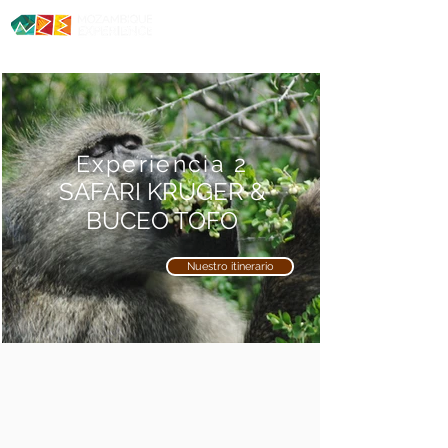
Diving. Safaris. Culture.
Experiencia 2
SAFARI KRUGER &
BUCEO TOFO
Nuestro itinerario