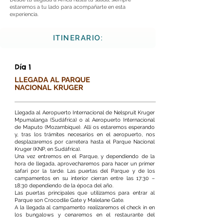
estaremos a tu lado para acompañarte en esta
experiencia.
ITINERARIO:
Día 1
LLEGADA AL PARQUE
NACIONAL KRUGER
Llegada al Aeropuerto Internacional de Nelspruit Kruger
Mpumalanga (Sudáfrica) o al Aeropuerto Internacional
de Maputo (Mozambique). Allí os estaremos esperando
y, tras los trámites necesarios en el aeropuerto, nos
desplazaremos por carretera hasta el Parque Nacional
Kruger (KNP, en Sudáfrica).
Una vez entremos en el Parque, y dependiendo de la
hora de llegada, aprovecharemos para hacer un primer
safari por la tarde. Las puertas del Parque y de los
campamentos en su interior cierran entre las 17:30 –
18:30 dependiendo de la época del año.
Las puertas principales que utilizamos para entrar al
Parque son Crocodile Gate y Malelane Gate.
A la llegada al campamento realizaremos el check in en
los bungalows y cenaremos en el restaurante del