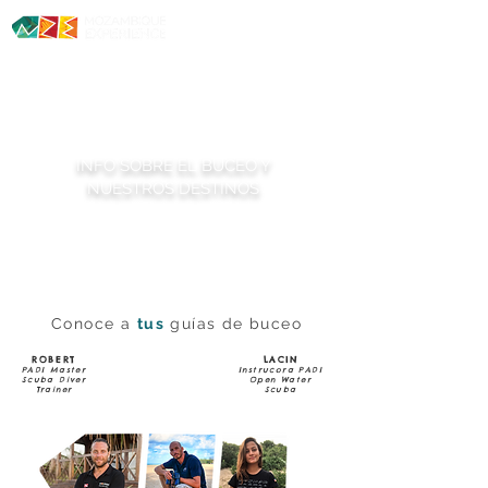
Diving. Safaris. Culture.
INFO SOBRE EL BUCEO Y
NUESTROS DESTINOS
Conoce a
tus
guías de buceo
ROBERT
LACIN
PADI Master
Instrucora PADI
Scuba Diver
Open Water
Trainer
Scuba