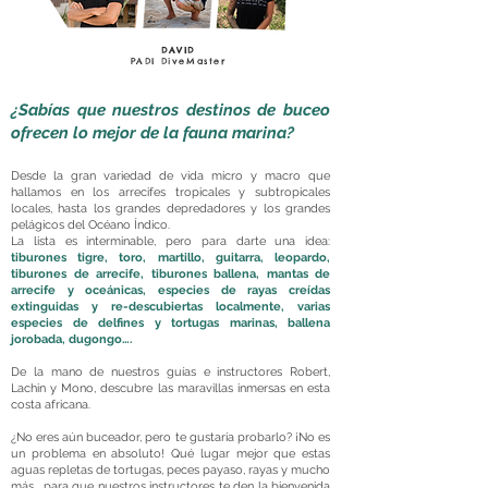
DAVID
PADI DiveMaster
¿Sabías que nuestros destinos de buceo
ofrecen lo mejor de la fauna marina?
Desde la gran variedad de vida micro y macro que
hallamos en los arrecifes tropicales y subtropicales
locales, hasta los grandes depredadores y los grandes
pelágicos del Océano Índico.
La lista es interminable, pero para darte una idea:
tiburones tigre, toro, martillo, guitarra, leopardo,
tiburones de arrecife, tiburones ballena, mantas de
arrecife y oceánicas, especies de rayas creídas
extinguidas y re-descubiertas localmente, varias
especies de delfines y tortugas marinas, ballena
jorobada, dugongo….
De la mano de nuestros guías e instructores Robert,
Lachin y Mono, descubre las maravillas inmersas en esta
costa africana.
¿No eres aún buceador, pero te gustaría probarlo? ¡No es
un problema en absoluto! Qué lugar mejor que estas
aguas repletas de tortugas, peces payaso, rayas y mucho
más… para que nuestros instructores te den la bienvenida